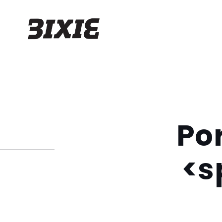
Por
<s