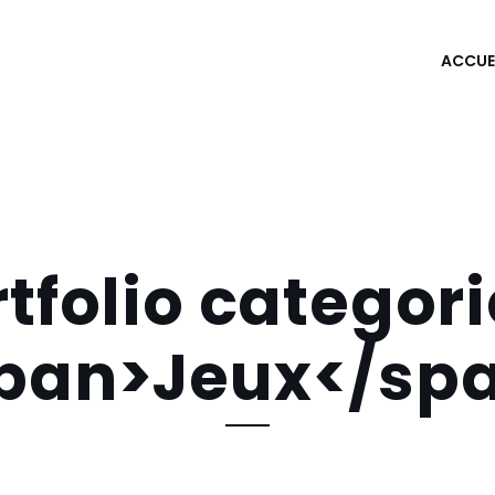
ACCUE
tfolio categori
pan>Jeux</sp