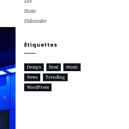
Life
Music
Philosophy
Étiquettes
Design
html
Music
News
Trending
WordPress